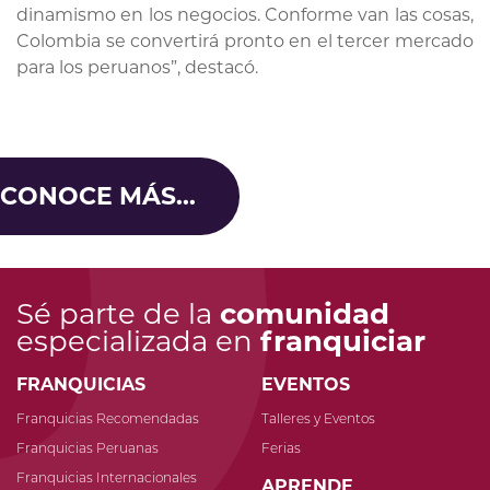
dinamismo en los negocios. Conforme van las cosas,
Colombia se convertirá pronto en el tercer mercado
para los peruanos”, destacó.
CONOCE MÁS...
Sé parte de la
comunidad
especializada en
franquiciar
FRANQUICIAS
EVENTOS
Franquicias Recomendadas
Talleres y Eventos
Franquicias Peruanas
Ferias
Franquicias Internacionales
APRENDE