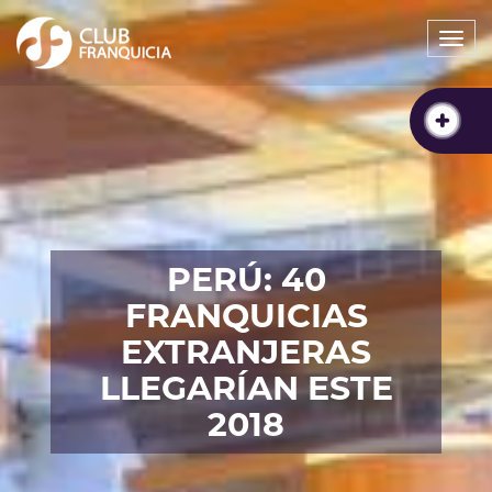
Togg
navi
PERÚ: 40
FRANQUICIAS
EXTRANJERAS
LLEGARÍAN ESTE
2018