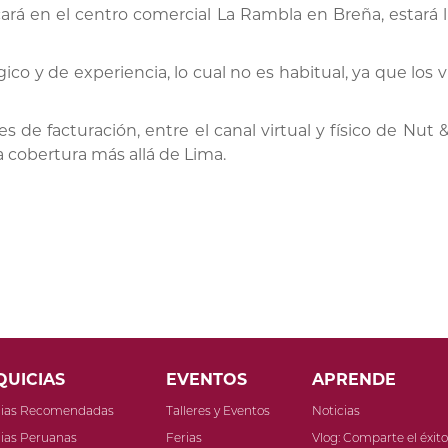
ará en el centro comercial La Rambla en Breña, estará li
o y de experiencia, lo cual no es habitual, ya que los v
s de facturación, entre el canal virtual y físico de Nut
la cobertura más allá de Lima.
QUICIAS
EVENTOS
APRENDE
cias Recomendadas
Talleres y Eventos
Noticias
ias Peruanas
Ferias
Vlog: Comparte el éxit