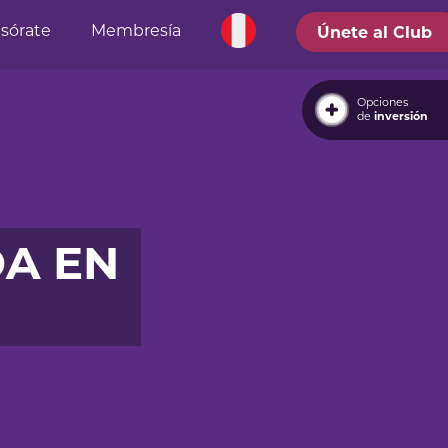
sórate
Membresía
Únete al Club
Opciones
de
inversión
DA EN