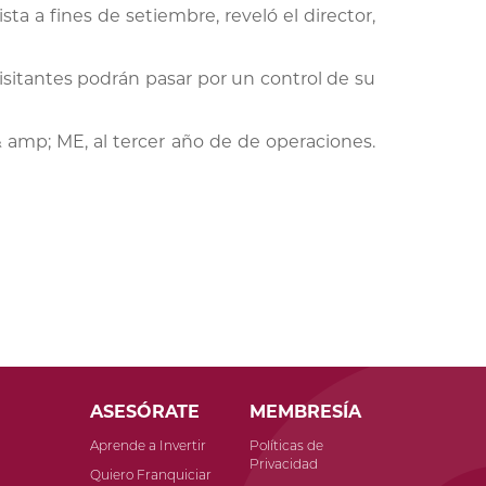
sta a fines de setiembre, reveló el director,
isitantes podrán pasar por un control de su
 & amp; ME, al tercer año de de operaciones.
ASESÓRATE
MEMBRESÍA
Aprende a Invertir
Políticas de
Privacidad
o
Quiero Franquiciar