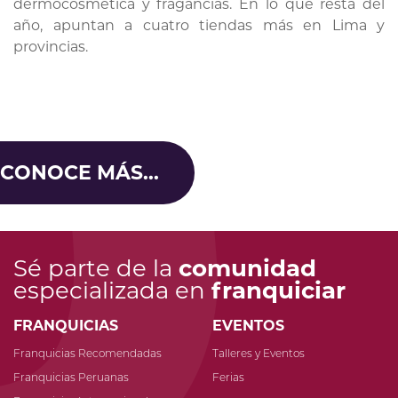
dermocosmética y fragancias. En lo que resta del
año, apuntan a cuatro tiendas más en Lima y
provincias.
CONOCE MÁS...
Sé parte de la
comunidad
especializada en
franquiciar
FRANQUICIAS
EVENTOS
Franquicias Recomendadas
Talleres y Eventos
Franquicias Peruanas
Ferias