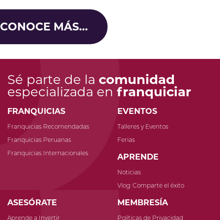
CONOCE MÁS...
Sé parte de la
comunidad
especializada en
franquiciar
FRANQUICIAS
EVENTOS
Franquicias Recomendadas
Talleres y Eventos
Franquicias Peruanas
Ferias
Franquicias Internacionales
APRENDE
Noticias
Vlog: Comparte el éxito
ASESÓRATE
MEMBRESÍA
Aprende a Invertir
Políticas de Privacidad