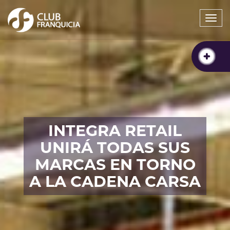
Togg
navi
INTEGRA RETAIL
UNIRÁ TODAS SUS
MARCAS EN TORNO
A LA CADENA CARSA