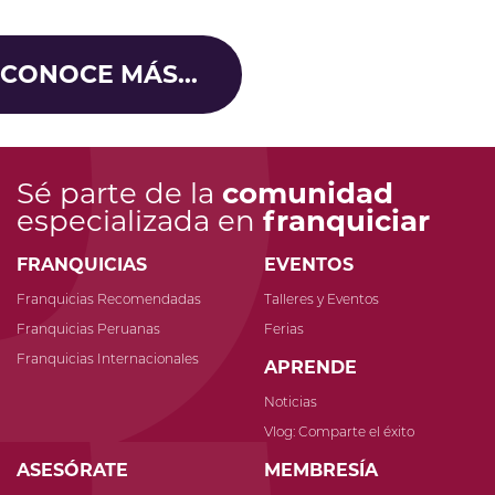
CONOCE MÁS...
Sé parte de la
comunidad
especializada en
franquiciar
FRANQUICIAS
EVENTOS
Franquicias Recomendadas
Talleres y Eventos
Franquicias Peruanas
Ferias
Franquicias Internacionales
APRENDE
Noticias
Vlog: Comparte el éxito
ASESÓRATE
MEMBRESÍA