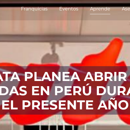
Franquicias
Eventos
Aprende
Ase
TA PLANEA ABRIR
NDAS EN PERÚ DUR
EL PRESENTE AÑO