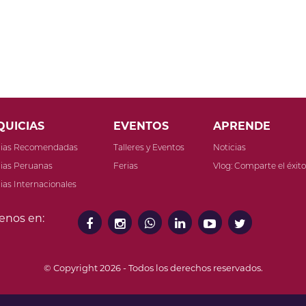
QUICIAS
EVENTOS
APRENDE
cias Recomendadas
Talleres y Eventos
Noticias
ias Peruanas
Ferias
Vlog: Comparte el éxit
ias Internacionales
enos en:
© Copyright 2026 - Todos los derechos reservados.