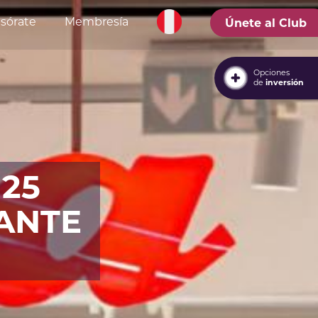
sórate
Membresía
Únete al Club
Opciones
de
inversión
 25
ANTE