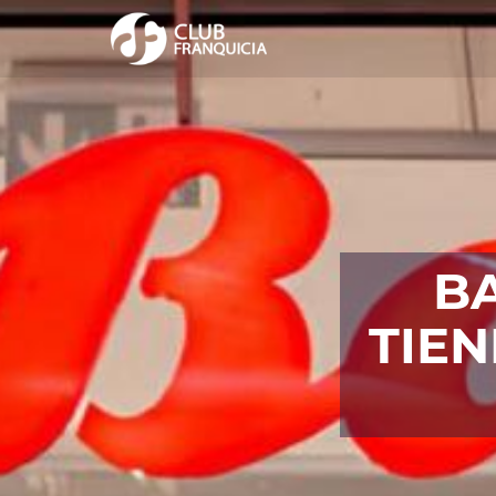
BA
TIE