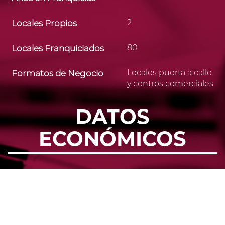
2
Locales Propios
80
Locales Franquiciados
Locales puerta a calle
Formatos de Negocio
y centros comerciales
DATOS
ECONÓMICOS
US$ 15,000
Canon de Entrada
US$ 120,000
Inversión total
Aproximada