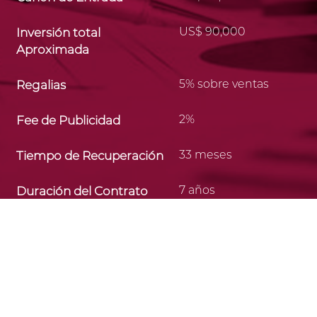
US$ 90,000
Inversión total
Aproximada
5% sobre ventas
Regalias
2%
Fee de Publicidad
33 meses
Tiempo de Recuperación
7 años
Duración del Contrato
desde 10 mt2
Area aproximada
VER LOCALES